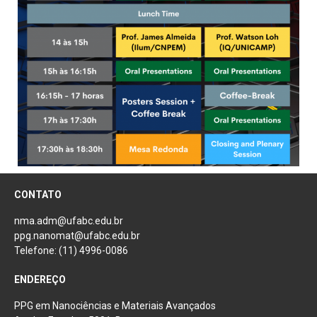
CONTATO
nma.adm@ufabc.edu.br
ppg.nanomat@ufabc.edu.br
Telefone: (11) 4996-0086
ENDEREÇO
PPG em Nanociências e Materiais Avançados