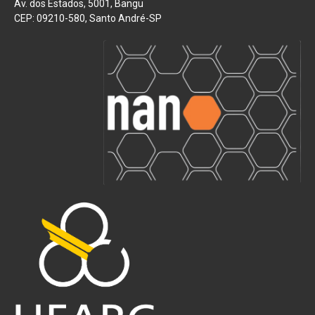
Av. dos Estados, 5001, Bangu
CEP: 09210-580, Santo André-SP