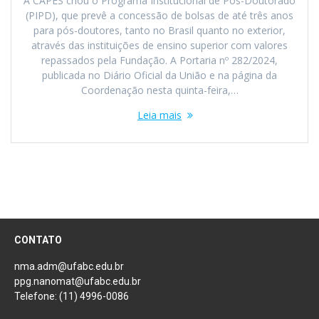
A CAPES criou o Programa Institucional de Pós-Doutorado
(PIPD), que prevê a concessão de bolsas de até três anos
para pós-doutores, tanto no Brasil quanto no exterior,
através das instituições de ensino superior com valores
repassados pela Fundação. A Portaria nº 282/2024,
publicada no Diário Oficial da União e na página da
Coordenação nesta quinta-feira,…
Leia mais
CONTATO
nma.adm@ufabc.edu.br
ppg.nanomat@ufabc.edu.br
Telefone: (11) 4996-0086